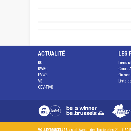
ACTUALITÉ
LES 
BC
Liens u
BWBC
Cours A
FVWB
Où sont
VB
Liste d
CEV-FIVB
VOLLEYBRUXELLES
a.s.b.l. Avenue des Tourterelles, 21 - 1150 