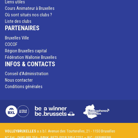
Liens utiles
Cours Animateur à Bruxelles
Où sont situés nos clubs ?
Liste des clubs
PARTENAIRES
Bruxelles Ville
COCOF
Région Bruxelles capital
Fédération Wallonie Bruxelles
INFOS & CONTACTS
Conseil d'Administration
Nous contacter
Conditions générales
VOLLEYBRUXELLES
a.s.b.l. Avenue des Tourterelles, 21 - 1150 Bruxelles
N° Ent.: 0690.993.356 - BANK: BE75 0018 3954 2251 – BIC : GEBABEBB