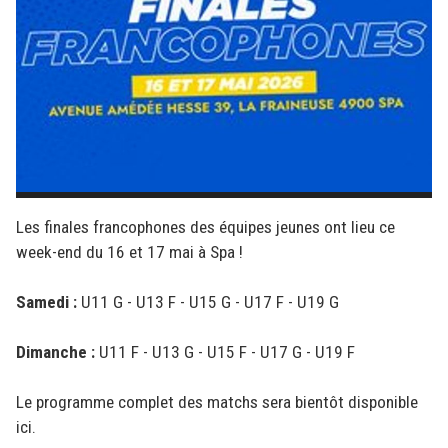
Les finales francophones des équipes jeunes ont lieu ce
week-end du 16 et 17 mai à Spa !
Samedi :
U11 G - U13 F - U15 G - U17 F - U19 G
Dimanche :
U11 F - U13 G - U15 F - U17 G - U19 F
Le programme complet des matchs sera bientôt disponible
ici.