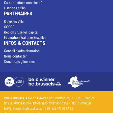
Où sont situés nos clubs ?
Liste des clubs
PARTENAIRES
Bruxelles Ville
COCOF
Région Bruxelles capital
Fédération Wallonie Bruxelles
INFOS & CONTACTS
Conseil d'Administration
Nous contacter
Conditions générales
VOLLEYBRUXELLES
a.s.b.l. Avenue des Tourterelles, 21 - 1150 Bruxelles
N° Ent.: 0690.993.356 - BANK: BE75 0018 3954 2251 – BIC : GEBABEBB
EMAIL:
info@volleybruxelles.be
- GSM: +32 473 55 57 73